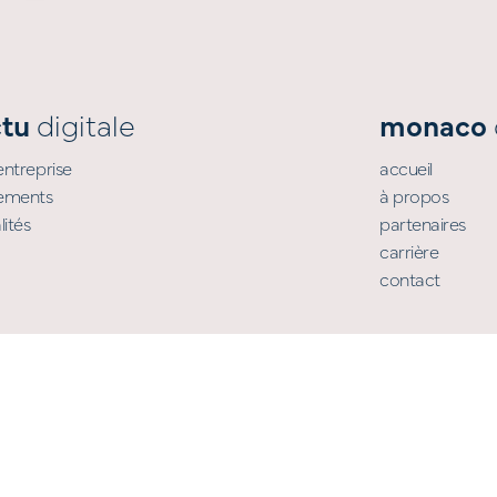
ctu
digitale
monaco
’entreprise
accueil
ements
à propos
lités
partenaires
carrière
contact