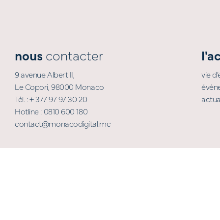
nous
contacter
l'a
9 avenue Albert II,
vie d
Le Copori, 98000 Monaco
évén
Tél. : + 377 97 97 30 20
actua
Hotline : 0810 600 180
contact@monacodigital.mc