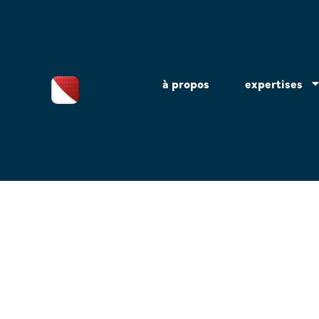
Aller
au
contenu
à propos
expertises